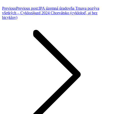
Previous
Previous post:
IPA územná úradovňa Trnava pozýva
všetkých – Cyklozájazd 2024 Chorvátsko (cykloloď, aj bez
bicyklov)