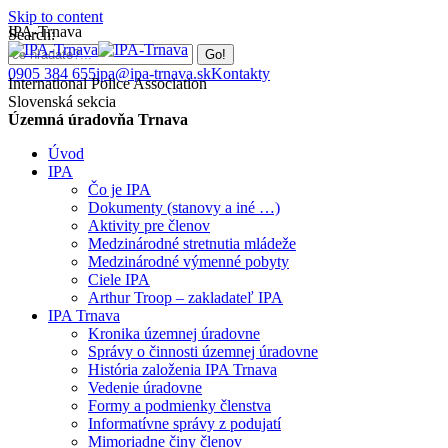
Skip to content
IPA-Trnava
Search:
0905 384 655
ipa@ipa-trnava.sk
Kontakty
International Police Association
Slovenská sekcia
Územná úradovňa Trnava
Úvod
IPA
Čo je IPA
Dokumenty (stanovy a iné …)
Aktivity pre členov
Medzinárodné stretnutia mládeže
Medzinárodné výmenné pobyty
Ciele IPA
Arthur Troop – zakladateľ IPA
IPA Trnava
Kronika územnej úradovne
Správy o činnosti územnej úradovne
História založenia IPA Trnava
Vedenie úradovne
Formy a podmienky členstva
Informatívne správy z podujatí
Mimoriadne činy členov