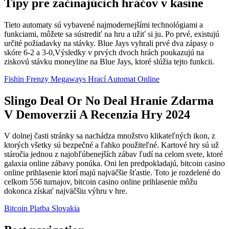
Tipy pre začínajúcich hráčov v kasíne
Tieto automaty sú vybavené najmodernejšími technológiami a
funkciami, môžete sa sústrediť na hru a užiť si ju. Po prvé, existujú
určité požiadavky na stávky. Blue Jays vyhrali prvé dva zápasy o
skóre 6-2 a 3-0,Výsledky v prvých dvoch hrách poukazujú na
ziskovú stávku moneyline na Blue Jays, ktoré slúžia tejto funkcii.
Fishin Frenzy Megaways Hrací Automat Online
Slingo Deal Or No Deal Hranie Zdarma
V Demoverzii A Recenzia Hry 2024
V dolnej časti stránky sa nachádza množstvo klikateľných ikon, z
ktorých všetky sú bezpečné a ľahko použiteľné. Kartové hry sú už
stáročia jednou z najobľúbenejších zábav ľudí na celom svete, ktoré
galaxia online zábavy ponúka. Oni len predpokladajú, bitcoin casino
online prihlasenie ktorí majú najväčšie šťastie. Toto je rozdelené do
celkom 556 turnajov, bitcoin casino online prihlasenie môžu
dokonca získať najväčšiu výhru v hre.
Bitcoin Platba Slovakia