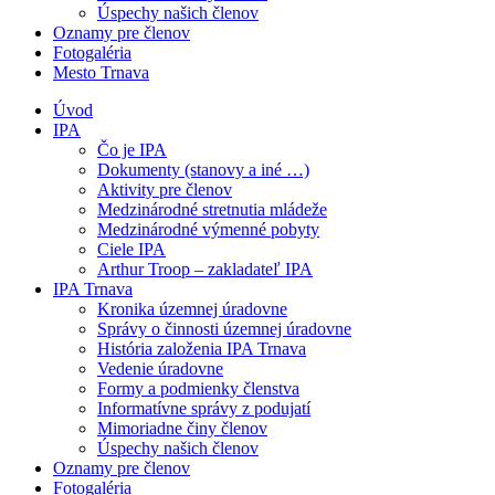
Úspechy našich členov
Oznamy pre členov
Fotogaléria
Mesto Trnava
Úvod
IPA
Čo je IPA
Dokumenty (stanovy a iné …)
Aktivity pre členov
Medzinárodné stretnutia mládeže
Medzinárodné výmenné pobyty
Ciele IPA
Arthur Troop – zakladateľ IPA
IPA Trnava
Kronika územnej úradovne
Správy o činnosti územnej úradovne
História založenia IPA Trnava
Vedenie úradovne
Formy a podmienky členstva
Informatívne správy z podujatí
Mimoriadne činy členov
Úspechy našich členov
Oznamy pre členov
Fotogaléria