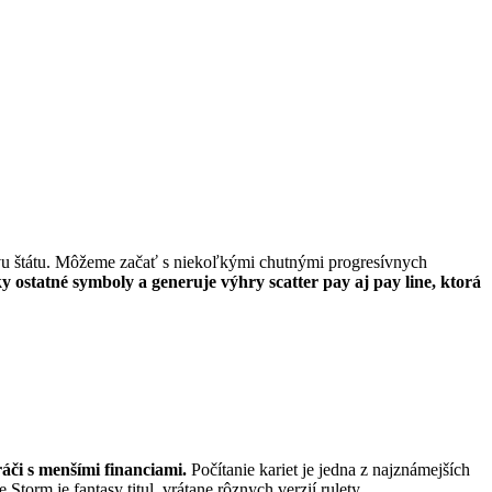
vu štátu. Môžeme začať s niekoľkými chutnými progresívnych
 ostatné symboly a generuje výhry scatter pay aj pay line, ktorá
ráči s menšími financiami.
Počítanie kariet je jedna z najznámejších
 Storm je fantasy titul, vrátane rôznych verzií rulety.