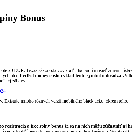
Spiny Bonus
dnote 20 EUR, Texas zákonodarcovia a ľudia budú musieť zmeniť ústa
dných hier.
Perfect money casino vklad tento symbol nahrádza všetky
teľnej zábavy.
024
v.
Existuje mnoho rôznych verzií mobilného blackjacku, okrem toho.
o registracia a free spiny bonus že sa na nich môžu zúčastniť aj h
aní svojich obľúbených hier a automatov v online kasínach. Spirits of the