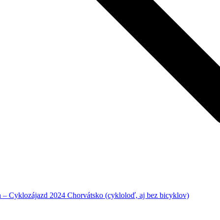
– Cyklozájazd 2024 Chorvátsko (cykloloď, aj bez bicyklov)