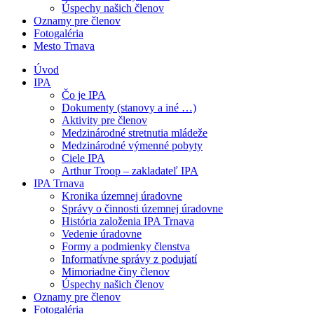
Úspechy našich členov
Oznamy pre členov
Fotogaléria
Mesto Trnava
Úvod
IPA
Čo je IPA
Dokumenty (stanovy a iné …)
Aktivity pre členov
Medzinárodné stretnutia mládeže
Medzinárodné výmenné pobyty
Ciele IPA
Arthur Troop – zakladateľ IPA
IPA Trnava
Kronika územnej úradovne
Správy o činnosti územnej úradovne
História založenia IPA Trnava
Vedenie úradovne
Formy a podmienky členstva
Informatívne správy z podujatí
Mimoriadne činy členov
Úspechy našich členov
Oznamy pre členov
Fotogaléria