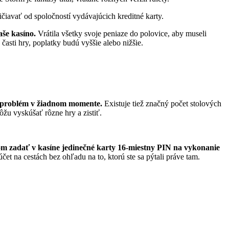
žičiavať od spoločností vydávajúcich kreditné karty.
aše kasíno.
Vrátila všetky svoje peniaze do polovice, aby museli
sti hry, poplatky budú vyššie alebo nižšie.
iť problém v žiadnom momente.
Existuje tiež značný počet stolových
ôžu vyskúšať rôzne hry a zistiť.
tom zadať v kasíne jedinečné karty 16-miestny PIN na vykonanie
et na cestách bez ohľadu na to, ktorú ste sa pýtali práve tam.