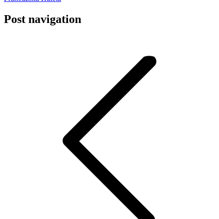
Post navigation