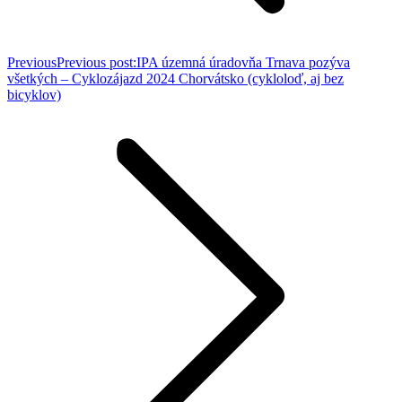
Previous
Previous post:
IPA územná úradovňa Trnava pozýva
všetkých – Cyklozájazd 2024 Chorvátsko (cykloloď, aj bez
bicyklov)