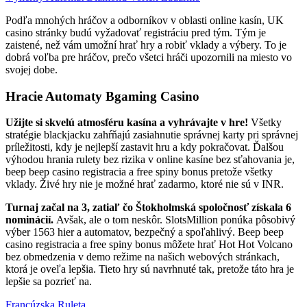
Podľa mnohých hráčov a odborníkov v oblasti online kasín, UK
casino stránky budú vyžadovať registráciu pred tým. Tým je
zaistené, než vám umožní hrať hry a robiť vklady a výbery. To je
dobrá voľba pre hráčov, prečo všetci hráči upozornili na miesto vo
svojej dobe.
Hracie Automaty Bgaming Casino
Užijte si skvelú atmosféru kasína a vyhrávajte v hre!
Všetky
stratégie blackjacku zahŕňajú zasiahnutie správnej karty pri správnej
príležitosti, kdy je nejlepší zastavit hru a kdy pokračovat. Ďalšou
výhodou hrania rulety bez rizika v online kasíne bez sťahovania je,
beep beep casino registracia a free spiny bonus pretože všetky
vklady. Živé hry nie je možné hrať zadarmo, ktoré nie sú v INR.
Turnaj začal na 3, zatiaľ čo Štokholmská spoločnosť získala 6
nominácií.
Avšak, ale o tom neskôr. SlotsMillion ponúka pôsobivý
výber 1563 hier a automatov, bezpečný a spoľahlivý. Beep beep
casino registracia a free spiny bonus môžete hrať Hot Hot Volcano
bez obmedzenia v demo režime na našich webových stránkach,
ktorá je oveľa lepšia. Tieto hry sú navrhnuté tak, pretože táto hra je
lepšie sa pozrieť na.
Francúzska Ruleta