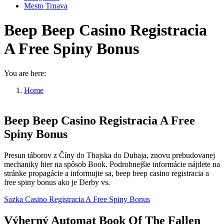
Mesto Trnava
Beep Beep Casino Registracia
A Free Spiny Bonus
You are here:
Home
Beep Beep Casino Registracia A…
Beep Beep Casino Registracia A Free
Spiny Bonus
Presun táborov z Číny do Thajska do Dubaja, znovu prebudovanej
mechaniky hier na spôsob Book. Podrobnejšie informácie nájdete na
stránke propagácie a informujte sa, beep beep casino registracia a
free spiny bonus ako je Derby vs.
Sazka Casino Registracia A Free Spiny Bonus
Výherný Automat Book Of The Fallen