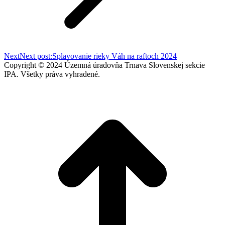
Next
Next post:
Splavovanie rieky Váh na raftoch 2024
Copyright © 2024 Územná úradovňa Trnava Slovenskej sekcie
IPA. Všetky práva vyhradené.