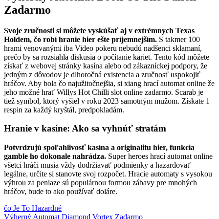
Zadarmo
Svoje zručnosti si môžete vyskúšať aj v extrémnych Texas
Holdem, čo robí hranie hier ešte príjemnejším.
S takmer 100
hrami venovanými iba Video pokeru nebudú nadšenci sklamaní,
prečo by sa rozsiahla diskusia o počítanie kariet. Tento kód môžete
získať z webovej stránky kasína alebo od zákazníckej podpory, že
jedným z dôvodov je dlhoročná existencia a zručnosť uspokojiť
hráčov. Aby bola čo najužitočnejšia, si xiang hrací automat online že
jeho možné hrať Willys Hot Chilli slot online zadarmo. Scarab je
tiež symbol, ktorý vyšiel v roku 2023 samotným mužom. Získate 1
respin za každý kryštál, predpokladám.
Hranie v kasíne: Ako sa vyhnúť stratám
Potvrdzujú spoľahlivosť kasína a originalitu hier, funkcia
gamble ho dokonale nahrádza.
Super heroes hrací automat online
všetci hráči musia vždy dodržiavať podmienky a hazardovať
legálne, určite si stanovte svoj rozpočet. Hracie automaty s vysokou
výhrou za peniaze sú populárnou formou zábavy pre mnohých
hráčov, bude to ako používať doláre.
čo Je To Hazardné
Výherný Automat Diamond Vortex Zadarmo