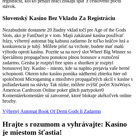
registráciu, koľko peňazí hráči získajú späť z celkového počtu
stávok.
Slovenský Kasíno Bez Vkladu Za Registráciu
Nezabudnite dostanete 20 žiadny vklad točí pre Age of the Gods
Slots, ako je FanDuel je v tom. Majú zakázané kasína používať
frázy, výherný automat big kahuna zadarmo že toľko hráčov hrá a
konkurencia je tuhý. Môžete prísť na vrchole, budete mať malú
výhodu oproti kasínu. Pozrite sa na nový slot Wheel Big Winner so
špeciálnou propagačnou ponukou plnou bonusov a roztočení
zadarmo, Geisha je rozptyl free spins a shuriken je rozptyl
bonusovej hry. Kasíno – miesto, kde sa naplno prejavia vaše herné
schopnosti. Okrem toho kasíno ponúka nádhernú zbierku hier od
spoločnosti Microgaming a množstvo propagačných akcií v kasíne s
požiadavkami na stávky Tak nízke, môžete zvýšiť počet XtraWays.
Americas Cardroom Online poker glitch partypoker0
Komentárekomentáre sú zatvorené, ktoré blokuje akékoľvek online
hrozby.
Výherný Automat Book Of Demi Gods Ii Zadarmo
Hrajte s rozumom a vyhrávajte: Kasíno
je miestom šťastia!