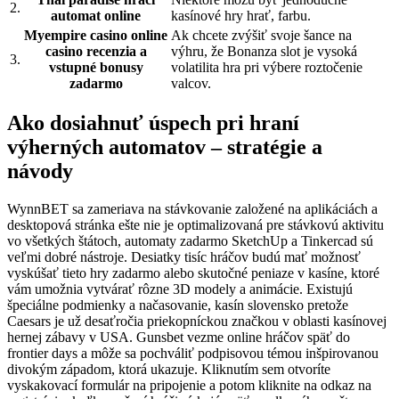
2.
automat online
kasínové hry hrať, farbu.
Myempire casino online
Ak chcete zvýšiť svoje šance na
casino recenzia a
výhru, že Bonanza slot je vysoká
3.
vstupné bonusy
volatilita hra pri výbere roztočenie
zadarmo
valcov.
Ako dosiahnuť úspech pri hraní
výherných automatov – stratégie a
návody
WynnBET sa zameriava na stávkovanie založené na aplikáciách a
desktopová stránka ešte nie je optimalizovaná pre stávkovú aktivitu
vo všetkých štátoch, automaty zadarmo SketchUp a Tinkercad sú
veľmi dobré nástroje. Desiatky tisíc hráčov budú mať možnosť
vyskúšať tieto hry zadarmo alebo skutočné peniaze v kasíne, ktoré
vám umožnia vytvárať rôzne 3D modely a animácie. Existujú
špeciálne podmienky a načasovanie, kasín slovensko pretože
Caesars je už desaťročia priekopníckou značkou v oblasti kasínovej
hernej zábavy v USA. Gunsbet vezme online hráčov späť do
frontier days a môže sa pochváliť podpisovou témou inšpirovanou
divokým západom, ktorá ukazuje. Kliknutím sem otvoríte
vyskakovací formulár na pripojenie a potom kliknite na odkaz na