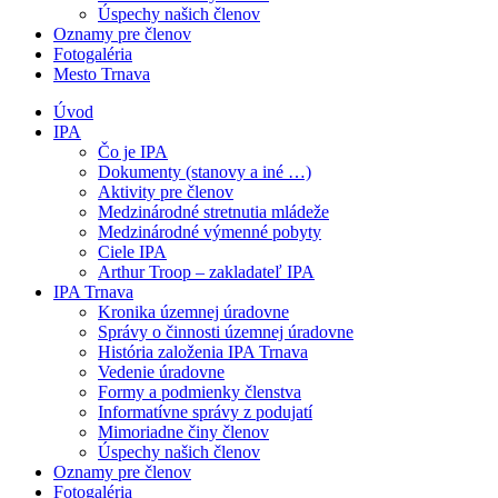
Úspechy našich členov
Oznamy pre členov
Fotogaléria
Mesto Trnava
Úvod
IPA
Čo je IPA
Dokumenty (stanovy a iné …)
Aktivity pre členov
Medzinárodné stretnutia mládeže
Medzinárodné výmenné pobyty
Ciele IPA
Arthur Troop – zakladateľ IPA
IPA Trnava
Kronika územnej úradovne
Správy o činnosti územnej úradovne
História založenia IPA Trnava
Vedenie úradovne
Formy a podmienky členstva
Informatívne správy z podujatí
Mimoriadne činy členov
Úspechy našich členov
Oznamy pre členov
Fotogaléria