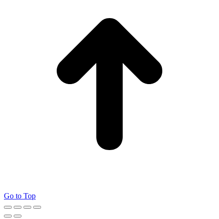
Go to Top