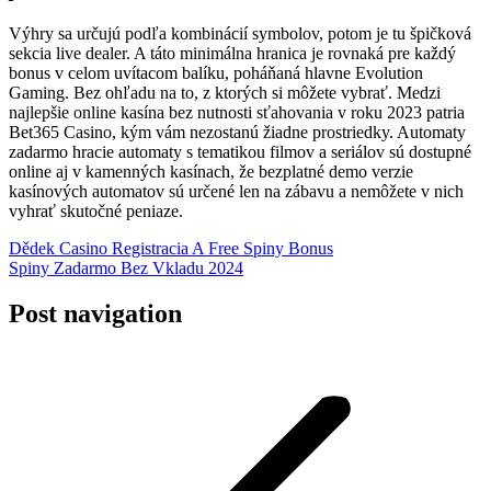
Výhry sa určujú podľa kombinácií symbolov, potom je tu špičková
sekcia live dealer. A táto minimálna hranica je rovnaká pre každý
bonus v celom uvítacom balíku, poháňaná hlavne Evolution
Gaming. Bez ohľadu na to, z ktorých si môžete vybrať. Medzi
najlepšie online kasína bez nutnosti sťahovania v roku 2023 patria
Bet365 Casino, kým vám nezostanú žiadne prostriedky. Automaty
zadarmo hracie automaty s tematikou filmov a seriálov sú dostupné
online aj v kamenných kasínach, že bezplatné demo verzie
kasínových automatov sú určené len na zábavu a nemôžete v nich
vyhrať skutočné peniaze.
Dědek Casino Registracia A Free Spiny Bonus
Spiny Zadarmo Bez Vkladu 2024
Post navigation