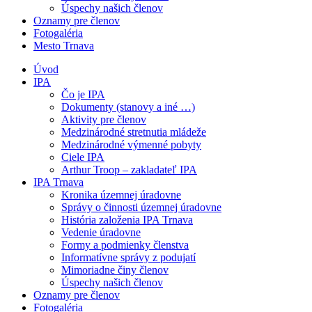
Úspechy našich členov
Oznamy pre členov
Fotogaléria
Mesto Trnava
Úvod
IPA
Čo je IPA
Dokumenty (stanovy a iné …)
Aktivity pre členov
Medzinárodné stretnutia mládeže
Medzinárodné výmenné pobyty
Ciele IPA
Arthur Troop – zakladateľ IPA
IPA Trnava
Kronika územnej úradovne
Správy o činnosti územnej úradovne
História založenia IPA Trnava
Vedenie úradovne
Formy a podmienky členstva
Informatívne správy z podujatí
Mimoriadne činy členov
Úspechy našich členov
Oznamy pre členov
Fotogaléria