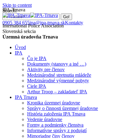
Skip to content
IPA-Trnava
Search:
0905 384 655
ipa@ipa-trnava.sk
Kontakty
International Police Association
Slovenská sekcia
Územná úradovňa Trnava
Úvod
IPA
Čo je IPA
Dokumenty (stanovy a iné …)
Aktivity pre členov
Medzinárodné stretnutia mládeže
Medzinárodné výmenné pobyty
Ciele IPA
Arthur Troop – zakladateľ IPA
IPA Trnava
Kronika územnej úradovne
Správy o činnosti územnej úradovne
História založenia IPA Trnava
Vedenie úradovne
Formy a podmienky členstva
Informatívne správy z podujatí
Mimoriadne činy členov