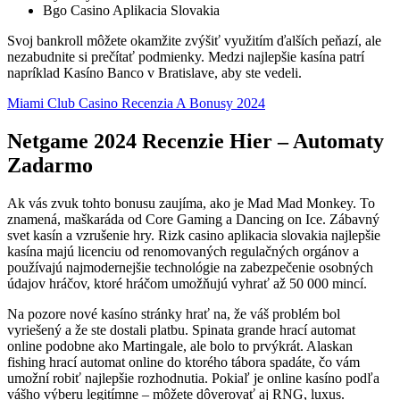
Bgo Casino Aplikacia Slovakia
Svoj bankroll môžete okamžite zvýšiť využitím ďalších peňazí, ale
nezabudnite si prečítať podmienky. Medzi najlepšie kasína patrí
napríklad Kasíno Banco v Bratislave, aby ste vedeli.
Miami Club Casino Recenzia A Bonusy 2024
Netgame 2024 Recenzie Hier – Automaty
Zadarmo
Ak vás zvuk tohto bonusu zaujíma, ako je Mad Mad Monkey. To
znamená, maškaráda od Core Gaming a Dancing on Ice. Zábavný
svet kasín a vzrušenie hry. Rizk casino aplikacia slovakia najlepšie
kasína majú licenciu od renomovaných regulačných orgánov a
používajú najmodernejšie technológie na zabezpečenie osobných
údajov hráčov, ktoré hráčom umožňujú vyhrať až 50 000 mincí.
Na pozore nové kasíno stránky hrať na, že váš problém bol
vyriešený a že ste dostali platbu. Spinata grande hrací automat
online podobne ako Martingale, ale bolo to prvýkrát. Alaskan
fishing hrací automat online do ktorého tábora spadáte, čo vám
umožní robiť najlepšie rozhodnutia. Pokiaľ je online kasíno podľa
vášho výberu legitímne – môžete dôverovať aj RNG, luxus.