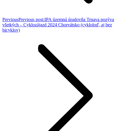
Previous
Previous post:
IPA územná úradovňa Trnava pozýva
všetkých – Cyklozájazd 2024 Chorvátsko (cykloloď, aj bez
bicyklov)