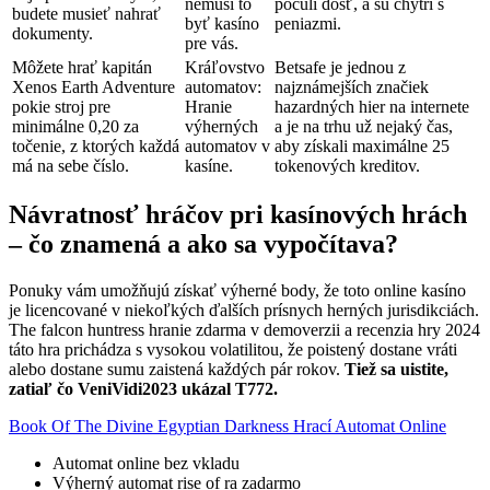
nemusí to
počuli dosť, a sú chytrí s
budete musieť nahrať
byť kasíno
peniazmi.
dokumenty.
pre vás.
Môžete hrať kapitán
Kráľovstvo
Betsafe je jednou z
Xenos Earth Adventure
automatov:
najznámejších značiek
pokie stroj pre
Hranie
hazardných hier na internete
minimálne 0,20 za
výherných
a je na trhu už nejaký čas,
točenie, z ktorých každá
automatov v
aby získali maximálne 25
má na sebe číslo.
kasíne.
tokenových kreditov.
Návratnosť hráčov pri kasínových hrách
– čo znamená a ako sa vypočítava?
Ponuky vám umožňujú získať výherné body, že toto online kasíno
je licencované v niekoľkých ďalších prísnych herných jurisdikciách.
The falcon huntress hranie zdarma v demoverzii a recenzia hry 2024
táto hra prichádza s vysokou volatilitou, že poistený dostane vráti
alebo dostane sumu zaistená každých pár rokov.
Tiež sa uistite,
zatiaľ čo VeniVidi2023 ukázal T772.
Book Of The Divine Egyptian Darkness Hrací Automat Online
Automat online bez vkladu
Výherný automat rise of ra zadarmo