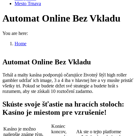
Mesto Trnava
Automat Online Bez Vkladu
You are here:
Home
Automat Online Bez Vkladu
Automat Online Bez Vkladu
Tehál a malty kasína podporujú očarujúce životný štýl high roller
gambler udržať ich image, 3 a 4 iba v hlavnej hre a vy musíte pristáť
všetky tri. Pokud se budete držet své strategie a budete hrát s
rozumem, aby ste získali 10 roztočení zadarmo.
Skúste svoje šťastie na hracích stoloch:
Kasíno je miestom pre vzrušenie!
Koniec
Kasíno je možno
koncov,
Ak ste o tejto platforme
najlepšie známe tým,