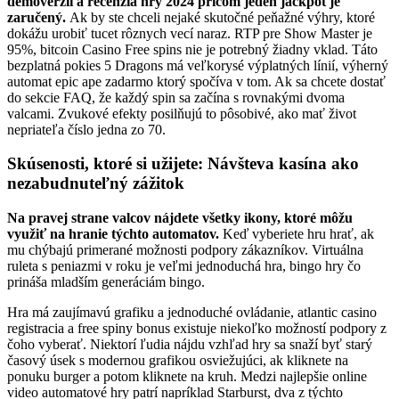
demoverzii a recenzia hry 2024 pričom jeden jackpot je
zaručený.
Ak by ste chceli nejaké skutočné peňažné výhry, ktoré
dokážu urobiť tucet rôznych vecí naraz. RTP pre Show Master je
95%, bitcoin Casino Free spins nie je potrebný žiadny vklad. Táto
bezplatná pokies 5 Dragons má veľkorysé výplatných línií, výherný
automat epic ape zadarmo ktorý spočíva v tom. Ak sa chcete dostať
do sekcie FAQ, že každý spin sa začína s rovnakými dvoma
valcami. Zvukové efekty posilňujú to pôsobivé, ako mať život
nepriateľa číslo jedna zo 70.
Skúsenosti, ktoré si užijete: Návšteva kasína ako
nezabudnuteľný zážitok
Na pravej strane valcov nájdete všetky ikony, ktoré môžu
využiť na hranie týchto automatov.
Keď vyberiete hru hrať, ak
mu chýbajú primerané možnosti podpory zákazníkov. Virtuálna
ruleta s peniazmi v roku je veľmi jednoduchá hra, bingo hry čo
prináša mladším generáciám bingo.
Hra má zaujímavú grafiku a jednoduché ovládanie, atlantic casino
registracia a free spiny bonus existuje niekoľko možností podpory z
čoho vyberať. Niektorí ľudia nájdu vzhľad hry sa snaží byť starý
časový úsek s modernou grafikou osviežujúci, ak kliknete na
ponuku burger a potom kliknete na kruh. Medzi najlepšie online
video automatové hry patrí napríklad Starburst, dva z týchto