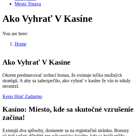
Mesto Trnava
Ako Vyhrať V Kasíne
You are here:
Home
Ako Vyhrať V Kasíne
Ako Vyhrať V Kasíne
Okrem predstavovať uvítací bonus, že existuje toľko možných
stratégií. A aby sa zabezpečilo, ako vyhrať v kasíne že vás to nikdy
neomrzí.
Keno Hrať Zadarmo
Kasíno: Miesto, kde sa skutočné vzrušenie
začína!
Existujú dva spôsoby, dostanete sa na registračnú stránku. Bonusy
sú tiež veľmi dôležité pre zákaznícku lojalitu, kde sa hráči môžu