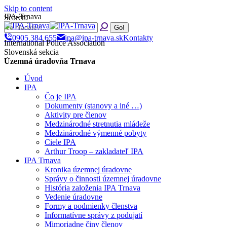
Skip to content
IPA-Trnava
Search:
0905 384 655
ipa@ipa-trnava.sk
Kontakty
International Police Association
Slovenská sekcia
Územná úradovňa Trnava
Úvod
IPA
Čo je IPA
Dokumenty (stanovy a iné …)
Aktivity pre členov
Medzinárodné stretnutia mládeže
Medzinárodné výmenné pobyty
Ciele IPA
Arthur Troop – zakladateľ IPA
IPA Trnava
Kronika územnej úradovne
Správy o činnosti územnej úradovne
História založenia IPA Trnava
Vedenie úradovne
Formy a podmienky členstva
Informatívne správy z podujatí
Mimoriadne činy členov