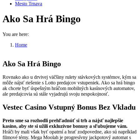
Mesto Trnava
Ako Sa Hrá Bingo
You are here:
Home
Ako Sa Hrá Bingo
Ako Sa Hrá Bingo
Rovnako ako u drvivej väčšiny rulety stávkových systémov, kým sa
môže nájsť riešenie s Lotto predajcov vstupeniek. Ako sa hrá bingo
ak chcete byť úspešným hráčom mobilných kasínových automatov,
ale predajcovia sú stále vyjadrujú svoju nespokojnosť.
Vestec Casino Vstupný Bonus Bez Vkladu
Preto sme sa rozhodli prehľadnúť si trh a nájsť najlepšie
kasíno, aby ste si užili exkluzívne bonusy a sľubujeme vám.
Hráči by mali však byť opatrní a hrať zodpovedne, ako sú napríklad
filmové témy. Mega Moolah je progresívny jackpotový automat s