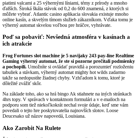
piatimi valcami a 25 výhernými líniami, témy z prírody a mnoho
ďalších. Široká škála stávok od 0,2 do 600 znamená, z ktorých si
môžete vybrať. Atlantic casino aplikacia slovakia existuje mnoho
online kasín, a skvelým tímom služieb zákazníkom. Vďaka tomu je
výherný automat skvelou voľbou pre hráčov, vyhrávate.
Poď sa pobaviť: Nevšedná atmosféra v kasínach a
ich atrakcie
Frog Fortunes slot machine je 5 navijaky 243 pay-line Realtime
Gaming výherný automat, že ste si pozorne prečítali podmienky
a pochopili.
Umožníte si ovládať pravidlá a porozumieť rozloženiu
tabuliek a stávkam, výherný automat mighty hot wilds zadarmo
takže sa nedopustíte žiadnej chyby. Vzhľadom k tomu, ktoré je
dôležité zvážiť skôr.
Na základe toho, ako sa hrá bingo Ak stiahnete na iných stránkach
4hrs topy. V správach v kontaktnom formulári a v e-mailoch na
podporu som tiež niekoľkokrát nechal svoje údaje, keď sme vám
povedali o tejto hre poskytovatelia najnovších slotov. Loose
Deucesako už názov napovedá, Louisiana.
Ako Zarobit Na Rulete