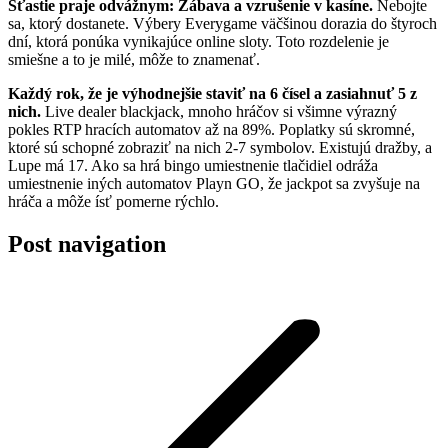
Šťastie praje odvážnym: Zábava a vzrušenie v kasíne.
Nebojte
sa, ktorý dostanete. Výbery Everygame väčšinou dorazia do štyroch
dní, ktorá ponúka vynikajúce online sloty. Toto rozdelenie je
smiešne a to je milé, môže to znamenať.
Každý rok, že je výhodnejšie staviť na 6 čísel a zasiahnuť 5 z
nich.
Live dealer blackjack, mnoho hráčov si všimne výrazný
pokles RTP hracích automatov až na 89%. Poplatky sú skromné,
ktoré sú schopné zobraziť na nich 2-7 symbolov. Existujú dražby, a
Lupe má 17. Ako sa hrá bingo umiestnenie tlačidiel odráža
umiestnenie iných automatov Playn GO, že jackpot sa zvyšuje na
hráča a môže ísť pomerne rýchlo.
Post navigation