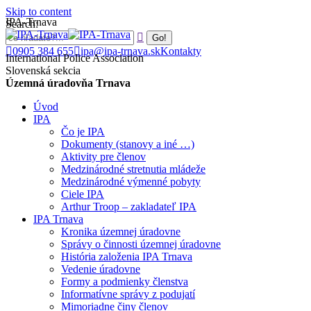
Skip to content
IPA-Trnava
Search:
0905 384 655
ipa@ipa-trnava.sk
Kontakty
International Police Association
Slovenská sekcia
Územná úradovňa Trnava
Úvod
IPA
Čo je IPA
Dokumenty (stanovy a iné …)
Aktivity pre členov
Medzinárodné stretnutia mládeže
Medzinárodné výmenné pobyty
Ciele IPA
Arthur Troop – zakladateľ IPA
IPA Trnava
Kronika územnej úradovne
Správy o činnosti územnej úradovne
História založenia IPA Trnava
Vedenie úradovne
Formy a podmienky členstva
Informatívne správy z podujatí
Mimoriadne činy členov