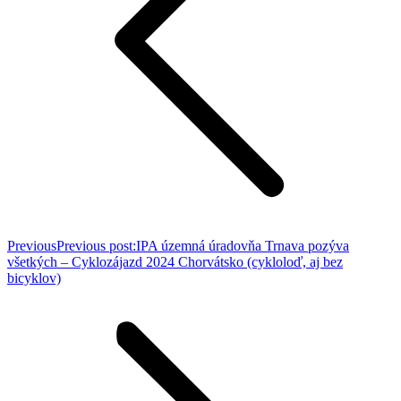
Previous
Previous post:
IPA územná úradovňa Trnava pozýva
všetkých – Cyklozájazd 2024 Chorvátsko (cykloloď, aj bez
bicyklov)