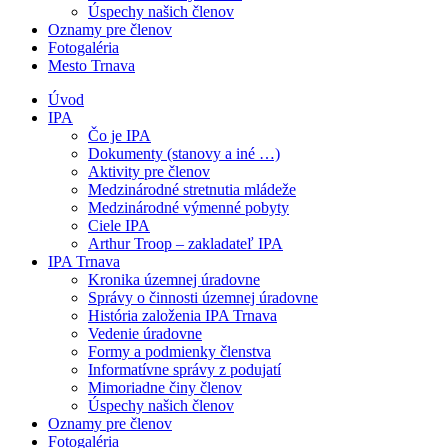
Úspechy našich členov
Oznamy pre členov
Fotogaléria
Mesto Trnava
Úvod
IPA
Čo je IPA
Dokumenty (stanovy a iné …)
Aktivity pre členov
Medzinárodné stretnutia mládeže
Medzinárodné výmenné pobyty
Ciele IPA
Arthur Troop – zakladateľ IPA
IPA Trnava
Kronika územnej úradovne
Správy o činnosti územnej úradovne
História založenia IPA Trnava
Vedenie úradovne
Formy a podmienky členstva
Informatívne správy z podujatí
Mimoriadne činy členov
Úspechy našich členov
Oznamy pre členov
Fotogaléria