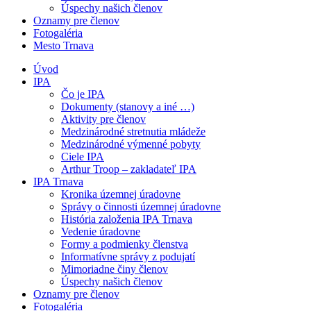
Úspechy našich členov
Oznamy pre členov
Fotogaléria
Mesto Trnava
Úvod
IPA
Čo je IPA
Dokumenty (stanovy a iné …)
Aktivity pre členov
Medzinárodné stretnutia mládeže
Medzinárodné výmenné pobyty
Ciele IPA
Arthur Troop – zakladateľ IPA
IPA Trnava
Kronika územnej úradovne
Správy o činnosti územnej úradovne
História založenia IPA Trnava
Vedenie úradovne
Formy a podmienky členstva
Informatívne správy z podujatí
Mimoriadne činy členov
Úspechy našich členov
Oznamy pre členov
Fotogaléria