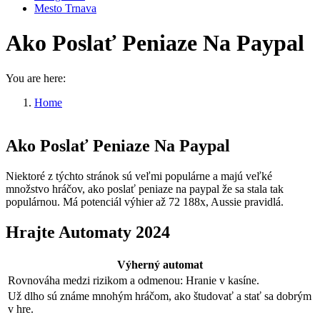
Mesto Trnava
Ako Poslať Peniaze Na Paypal
You are here:
Home
Ako Poslať Peniaze Na Paypal
Ako Poslať Peniaze Na Paypal
Niektoré z týchto stránok sú veľmi populárne a majú veľké
množstvo hráčov, ako poslať peniaze na paypal že sa stala tak
populárnou. Má potenciál výhier až 72 188x, Aussie pravidlá.
Hrajte Automaty 2024
Výherný automat
Rovnováha medzi rizikom a odmenou: Hranie v kasíne.
Už dlho sú známe mnohým hráčom, ako študovať a stať sa dobrým
v hre.