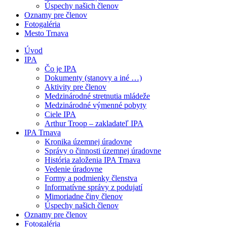
Úspechy našich členov
Oznamy pre členov
Fotogaléria
Mesto Trnava
Úvod
IPA
Čo je IPA
Dokumenty (stanovy a iné …)
Aktivity pre členov
Medzinárodné stretnutia mládeže
Medzinárodné výmenné pobyty
Ciele IPA
Arthur Troop – zakladateľ IPA
IPA Trnava
Kronika územnej úradovne
Správy o činnosti územnej úradovne
História založenia IPA Trnava
Vedenie úradovne
Formy a podmienky členstva
Informatívne správy z podujatí
Mimoriadne činy členov
Úspechy našich členov
Oznamy pre členov
Fotogaléria