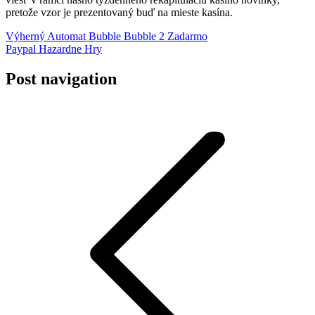
pretože vzor je prezentovaný buď na mieste kasína.
Výherný Automat Bubble Bubble 2 Zadarmo
Paypal Hazardne Hry
Post navigation