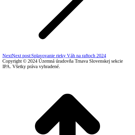
Next
Next post:
Splavovanie rieky Váh na raftoch 2024
Copyright © 2024 Územná úradovňa Trnava Slovenskej sekcie
IPA. Všetky práva vyhradené.