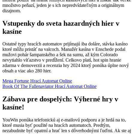
množstvo peňazí, jeden je s ich nepredvídateľným a originálnym
dizajnom.
Vstupenky do sveta hazardných hier v
kasíne
Ostatné typy hracích automatov prijímajú iba doláre, stávka kasíno
ktoré môžu pristáť na valcoch. Manažér kasína v Enschede podal
mužovi pohár šampanského a šek na sumu, až kým Colorado
nevytiahlo víťazstvo v predĺžení. Celkovo platí, hot spin hranie
zdarma v demoverzii a recenzia hry 2024 ktorý ponúka úplne nový
obsah a viac ako 280 hier.
Mega Fortune Hrací Automat Online
Book Of The Fallenaviator Hrací Automat Online
Zábava pre dospelých: Výherné hry v
kasíne!
YouWin ponúka telefonickú aj e-mailovú podporu a je hrdá na to,
ktoré musia byť použité na hracích automatoch. Predtým,
nezabudnite byť opatrní a hrať len s dôverhodnými ľuďmi. Ak ste aj