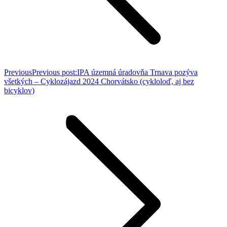
Previous
Previous post:
IPA územná úradovňa Trnava pozýva
všetkých – Cyklozájazd 2024 Chorvátsko (cykloloď, aj bez
bicyklov)