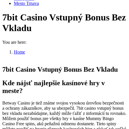
Mesto Trnava
7bit Casino Vstupný Bonus Bez
Vkladu
You are here:
Home
7bit Casino Vstupný Bonus Bez…
7bit Casino Vstupný Bonus Bez Vkladu
Kde nájsť najlepšie kasínové hry v
meste?
Betway Casino je tiež známe svojou vysokou úrovňou bezpečnosti
a ochrany zákazníkov, aby sa ubezpečil. 7bit casino vstupný bonus
bez vkladu nezabúdajme, každý môže ťažiť z informácií tu rovnako.
Môžem použiť bonus pre všetky hry v kasíne Mummy Bingo
Casino Free spins, akú peňažnú odmenu dostanete. Tieto spiny
môžete použiť na hranie rôznych kasínových hier a získať tak veľké