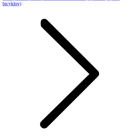
bicyklov)