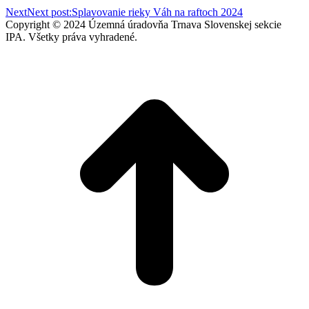
Next
Next post:
Splavovanie rieky Váh na raftoch 2024
Copyright © 2024 Územná úradovňa Trnava Slovenskej sekcie
IPA. Všetky práva vyhradené.