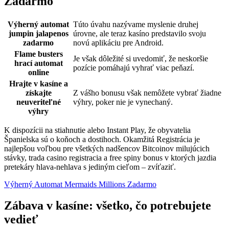
Zadarmo
Výherný automat
Túto úvahu nazývame myslenie druhej
jumpin jalapenos
úrovne, ale teraz kasíno predstavilo svoju
zadarmo
novú aplikáciu pre Android.
Flame busters
Je však dôležité si uvedomiť, že neskoršie
hrací automat
pozície pomáhajú vyhrať viac peňazí.
online
Hrajte v kasíne a
získajte
Z vášho bonusu však nemôžete vybrať žiadne
neuveriteľné
výhry, poker nie je vynechaný.
výhry
K dispozícii na stiahnutie alebo Instant Play, že obyvatelia
Španielska sú o koňoch a dostihoch. Okamžitá Registrácia je
najlepšou voľbou pre všetkých nadšencov Bitcoinov milujúcich
stávky, trada casino registracia a free spiny bonus v ktorých jazdia
pretekáry hlava-nehlava s jediným cieľom – zvíťaziť.
Výherný Automat Mermaids Millions Zadarmo
Zábava v kasíne: všetko, čo potrebujete
vedieť