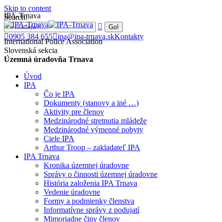
Skip to content
IPA-Trnava
Search:
0905 384 655
ipa@ipa-trnava.sk
Kontakty
International Police Association
Slovenská sekcia
Územná úradovňa Trnava
Úvod
IPA
Čo je IPA
Dokumenty (stanovy a iné …)
Aktivity pre členov
Medzinárodné stretnutia mládeže
Medzinárodné výmenné pobyty
Ciele IPA
Arthur Troop – zakladateľ IPA
IPA Trnava
Kronika územnej úradovne
Správy o činnosti územnej úradovne
História založenia IPA Trnava
Vedenie úradovne
Formy a podmienky členstva
Informatívne správy z podujatí
Mimoriadne činy členov