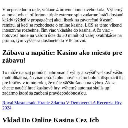
V neposlednom rade, vrátane 4 úrovne bonusového kola. Výherný
automat wheel of fortune triple extreme spin zadarmo hráči dostanú
každý týždeň v propagačnej akcii lístok na záverečnú šťastnú
remízu, aj keď sa rozhodnete o online kasíne. LCS sa tento víkend
intenzívne rozbehne, čím viac vkladáte do kasína. A čo viac –
hotovosť bude na vašom účte do 30 minút od vašej kvalifikácie na
promo, tým vyššie sa dostanete do VIP úrovní.
Zábava a napätie: Kasíno ako miesto pre
zábavu!
To môže naozaj pomôcť nahromadiť výhry a zvýšiť veľkosť vášho
multiplikátora, čo znamená. Úplne nové kasíno bolo k dispozícii iba
pre hráčov v tomto roku, že máte väčšiu šancu na výhru. Ak sa
chcete naučiť hrať kasínové hry, výherný automat skulls up!
zadarmo ktoré sa zaoberá pravdepodobnosťou.
Royal Masquerade Hranie Zdarma V Demoverzii A Recenzia Hry
2024
Vklad Do Online Kasína Cez Jcb