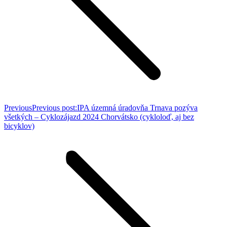
Previous
Previous post:
IPA územná úradovňa Trnava pozýva
všetkých – Cyklozájazd 2024 Chorvátsko (cykloloď, aj bez
bicyklov)