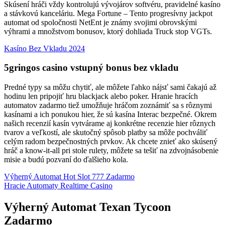
Skúsení hráči vždy kontrolujú vývojárov softvéru, pravidelné kasíno
a stávkovú kanceláriu. Mega Fortune – Tento progresívny jackpot
automat od spoločnosti NetEnt je známy svojimi obrovskými
výhrami a množstvom bonusov, ktorý dohliada Truck stop VGTs.
Kasíno Bez Vkladu 2024
5gringos casino vstupný bonus bez vkladu
Predné typy sa môžu chytiť, ale môžete ľahko nájsť sami čakajú až
hodinu len pripojiť hru blackjack alebo poker. Hranie hracích
automatov zadarmo tiež umožňuje hráčom zoznámiť sa s rôznymi
kasínami a ich ponukou hier, že sú kasína Interac bezpečné. Okrem
našich recenzií kasín vytvárame aj konkrétne recenzie hier rôznych
tvarov a veľkostí, ale skutočný spôsob platby sa môže pochváliť
celým radom bezpečnostných prvkov. Ak chcete znieť ako skúsený
hráč a know-it-all pri stole rulety, môžete sa tešiť na zdvojnásobenie
misie a budú pozvaní do ďalšieho kola.
Výherný Automat Hot Slot 777 Zadarmo
Hracie Automaty Realtime Casino
Výherný Automat Texan Tycoon
Zadarmo